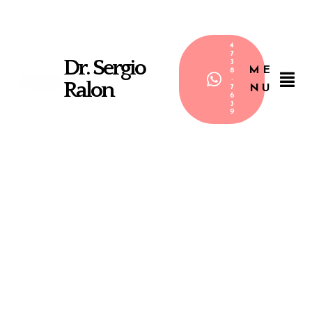
4
7
Dr. Sergio
3
ME
8
-
Ralon
NU
7
6
3
9